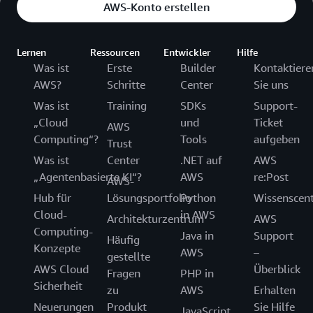
AWS-Konto erstellen
Lernen
Ressourcen
Entwickler
Hilfe
Was ist
Erste
Builder
Kontaktiere
AWS?
Schritte
Center
Sie uns
Was ist
Training
SDKs
Support-
„Cloud
und
Ticket
AWS
Computing“?
Tools
aufgeben
Trust
Was ist
Center
.NET auf
AWS
„Agentenbasierte KI“?
AWS
re:Post
AWS-
Hub für
Lösungsportfolio
Python
Wissenscen
Cloud-
in AWS
Architekturzentrum
AWS
Computing-
Java in
Support
Häufig
Konzepte
AWS
–
gestellte
AWS Cloud
Überblick
Fragen
PHP in
Sicherheit
zu
AWS
Erhalten
Neuerungen
Produkt
Sie Hilfe
JavaScript