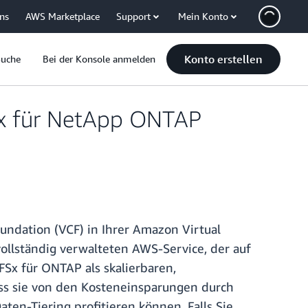
uns
AWS Marketplace
Support
Mein Konto
Konto erstellen
Suche
Bei der Konsole anmelden
FSx für NetApp ONTAP
ndation (VCF) in Ihrer Amazon Virtual
ollständig verwalteten AWS-Service, der auf
x für ONTAP als skalierbaren,
ss sie von den Kosteneinsparungen durch
en-Tiering profitieren können. Falls Sie