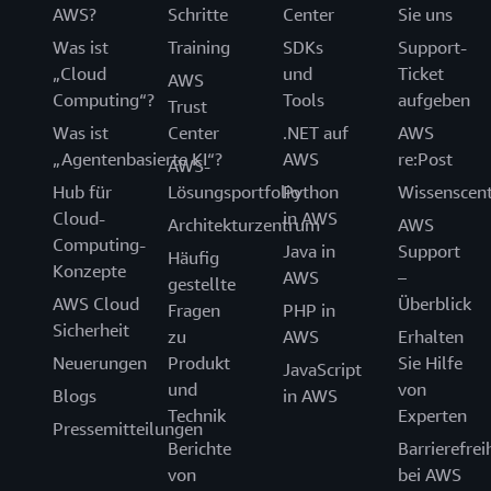
AWS?
Schritte
Center
Sie uns
Was ist
Training
SDKs
Support-
„Cloud
und
Ticket
AWS
Computing“?
Tools
aufgeben
Trust
Was ist
Center
.NET auf
AWS
„Agentenbasierte KI“?
AWS
re:Post
AWS-
Hub für
Lösungsportfolio
Python
Wissenscen
Cloud-
in AWS
Architekturzentrum
AWS
Computing-
Java in
Support
Häufig
Konzepte
AWS
–
gestellte
AWS Cloud
Überblick
Fragen
PHP in
Sicherheit
zu
AWS
Erhalten
Neuerungen
Produkt
Sie Hilfe
JavaScript
und
von
Blogs
in AWS
Technik
Experten
Pressemitteilungen
Berichte
Barrierefrei
von
bei AWS