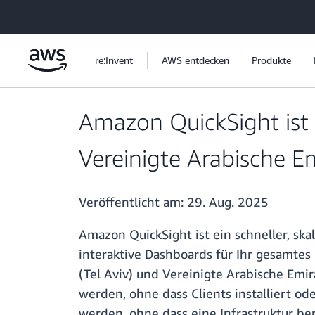
Überspringen zum Hauptinhalt
re:Invent
AWS entdecken
Produkte
Amazon QuickSight ist n
Vereinigte Arabische E
Veröffentlicht am:
29. Aug. 2025
Amazon QuickSight ist ein schneller, ska
interaktive Dashboards für Ihr gesamtes
(Tel Aviv) und Vereinigte Arabische Em
werden, ohne dass Clients installiert 
werden, ohne dass eine Infrastruktur be