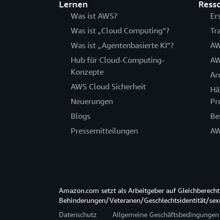
Lernen
Ress
Was ist AWS?
Er
Was ist „Cloud Computing“?
Tr
Was ist „Agentenbasierte KI“?
AW
Hub für Cloud-Computing-
AW
Konzepte
Ar
AWS Cloud Sicherheit
Hä
Neuerungen
Pr
Blogs
Be
Pressemitteilungen
AW
Amazon.com setzt als Arbeitgeber auf Gleichberec
Behinderungen/Veteranen/Geschlechtsidentität/sexue
Datenschutz
Allgemeine Geschäftsbedingungen