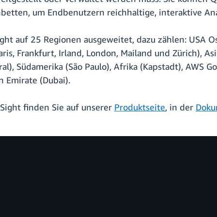
etten, um Endbenutzern reichhaltige, interaktive Ana
ight auf 25 Regionen ausgeweitet, dazu zählen: USA O
ris, Frankfurt, Irland, London, Mailand und Zürich), As
tral), Südamerika (São Paulo), Afrika (Kapstadt), AWS
n Emirate (Dubai).
ight finden Sie auf unserer
Produktseite
, in der
Doku