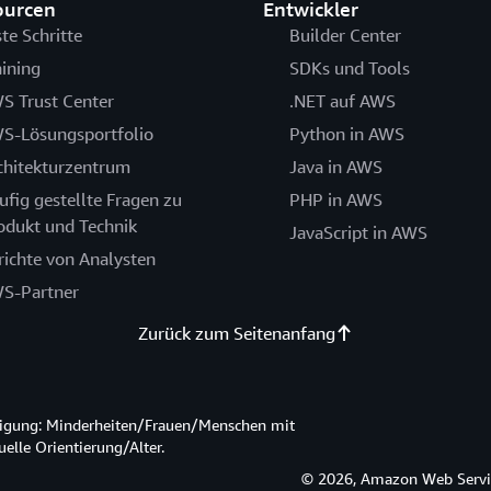
ourcen
Entwickler
ste Schritte
Builder Center
aining
SDKs und Tools
S Trust Center
.NET auf AWS
S-Lösungsportfolio
Python in AWS
chitekturzentrum
Java in AWS
ufig gestellte Fragen zu
PHP in AWS
odukt und Technik
JavaScript in AWS
richte von Analysten
S-Partner
Zurück zum Seitenanfang
htigung: Minderheiten/Frauen/Menschen mit
lle Orientierung/Alter.
© 2026, Amazon Web Service