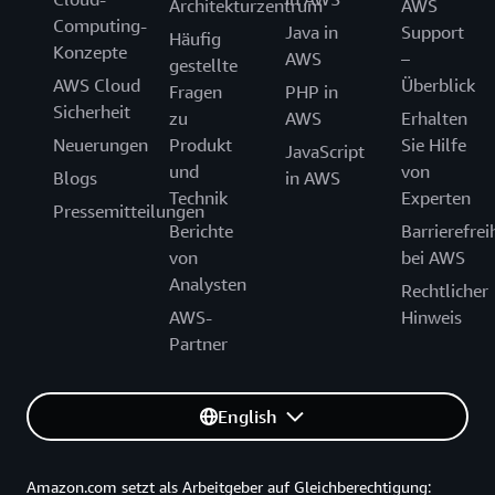
Architekturzentrum
AWS
Computing-
Java in
Support
Häufig
Konzepte
AWS
–
gestellte
AWS Cloud
Überblick
Fragen
PHP in
Sicherheit
zu
AWS
Erhalten
Neuerungen
Produkt
Sie Hilfe
JavaScript
und
von
Blogs
in AWS
Technik
Experten
Pressemitteilungen
Berichte
Barrierefrei
von
bei AWS
Analysten
Rechtlicher
AWS-
Hinweis
Partner
English
Amazon.com setzt als Arbeitgeber auf Gleichberechtigung: