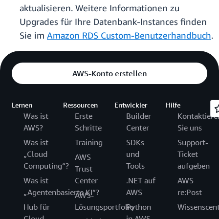
aktualisieren. Weitere Informationen zu
Upgrades für Ihre Datenbank-Instances finden
Sie im
Amazon RDS Custom-Benutzerhandbuch
.
AWS-Konto erstellen
Lernen
Ressourcen
Entwickler
Hilfe
Was ist
Erste
Builder
Kontaktiere
AWS?
Schritte
Center
Sie uns
Was ist
Training
SDKs
Support-
„Cloud
und
Ticket
AWS
Computing“?
Tools
aufgeben
Trust
Was ist
Center
.NET auf
AWS
„Agentenbasierte KI“?
AWS
re:Post
AWS-
Hub für
Lösungsportfolio
Python
Wissenscen
Cloud-
in AWS