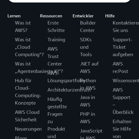
Lernen
Ressourcen
Entwickler
Hilfe
Was ist
Erste
Builder
Kontaktiere
AWS?
Schritte
Center
Sie uns
Was ist
Training
SDKs
Support-
„Cloud
und
Ticket
AWS
Computing“?
Tools
aufgeben
Trust
Was ist
Center
.NET auf
AWS
„Agentenbasierte KI“?
AWS
re:Post
AWS-
Hub für
Lösungsportfolio
Python
Wissenscen
Cloud-
in AWS
Architekturzentrum
AWS
Computing-
Java in
Support
Häufig
Konzepte
AWS
–
gestellte
AWS Cloud
Überblick
Fragen
PHP in
Sicherheit
zu
AWS
Erhalten
Neuerungen
Produkt
Sie Hilfe
JavaScript
und
von
Blogs
in AWS