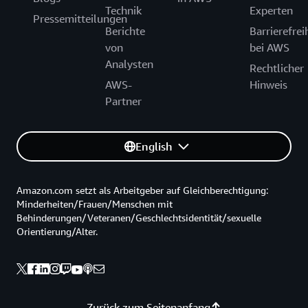
Technik
Experten
Pressemitteilungen
Berichte
Barrierefrei
von
bei AWS
Analysten
Rechtlicher
AWS-
Hinweis
Partner
English
Amazon.com setzt als Arbeitgeber auf Gleichberechtigung:
Minderheiten/Frauen/Menschen mit
Behinderungen/Veteranen/Geschlechtsidentität/sexuelle
Orientierung/Alter.
Zurück zum Seitenanfang