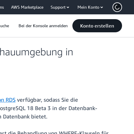
uns
AWS Marketplace
Support
Mein Konto
Konto erstellen
Suche
Bei der Konsole anmelden
schauumgebung in
on RDS
verfügbar, sodass Sie die
ostgreSQL 18 Beta 3 in der Datenbank-
n Datenbank bietet.
sert die Behandlung von WHERE-Klauseln für