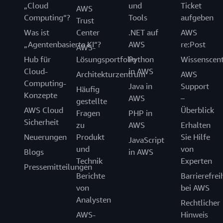
„Cloud
und
Ticket
AWS
Computing“?
Tools
aufgeben
Trust
Was ist
Center
.NET auf
AWS
„Agentenbasierte KI“?
AWS
re:Post
AWS-
Hub für
Lösungsportfolio
Python
Wissenscen
Cloud-
in AWS
Architekturzentrum
AWS
Computing-
Java in
Support
Häufig
Konzepte
AWS
–
gestellte
AWS Cloud
Überblick
Fragen
PHP in
Sicherheit
zu
AWS
Erhalten
Neuerungen
Produkt
Sie Hilfe
JavaScript
und
von
Blogs
in AWS
Technik
Experten
Pressemitteilungen
Berichte
Barrierefrei
von
bei AWS
Analysten
Rechtlicher
AWS-
Hinweis