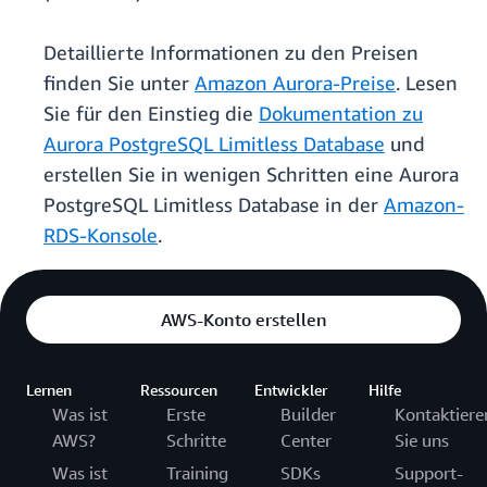
Detaillierte Informationen zu den Preisen
finden Sie unter
Amazon Aurora-Preise
. Lesen
Sie für den Einstieg die
Dokumentation zu
Aurora PostgreSQL Limitless Database
und
erstellen Sie in wenigen Schritten eine Aurora
PostgreSQL Limitless Database in der
Amazon-
RDS-Konsole
.
AWS-Konto erstellen
Lernen
Ressourcen
Entwickler
Hilfe
Was ist
Erste
Builder
Kontaktiere
AWS?
Schritte
Center
Sie uns
Was ist
Training
SDKs
Support-