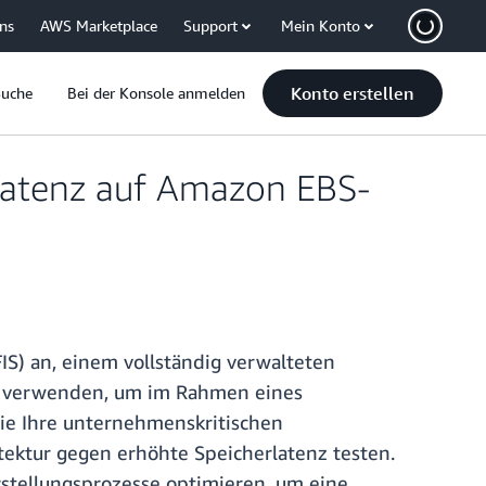
uns
AWS Marketplace
Support
Mein Konto
Konto erstellen
Suche
Bei der Konsole anmelden
-Latenz auf Amazon EBS-
IS) an, einem vollständig verwalteten
tzt verwenden, um im Rahmen eines
wie Ihre unternehmenskritischen
tektur gegen erhöhte Speicherlatenz testen.
tellungsprozesse optimieren, um eine