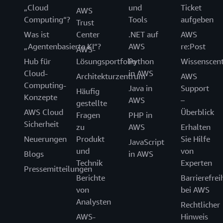
„Cloud
und
Ticket
AWS
Computing“?
Tools
aufgeben
Trust
Was ist
Center
.NET auf
AWS
„Agentenbasierte KI“?
AWS
re:Post
AWS-
Hub für
Lösungsportfolio
Python
Wissenscen
Cloud-
in AWS
Architekturzentrum
AWS
Computing-
Java in
Support
Häufig
Konzepte
AWS
–
gestellte
AWS Cloud
Überblick
Fragen
PHP in
Sicherheit
zu
AWS
Erhalten
Neuerungen
Produkt
Sie Hilfe
JavaScript
und
von
Blogs
in AWS
Technik
Experten
Pressemitteilungen
Berichte
Barrierefrei
von
bei AWS
Analysten
Rechtlicher
AWS-
Hinweis