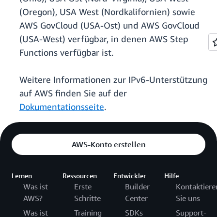
(Oregon), USA West (Nordkalifornien) sowie
AWS GovCloud (USA-Ost) und AWS GovCloud
(USA-West) verfügbar, in denen AWS Step
Functions verfügbar ist.
Weitere Informationen zur IPv6-Unterstützung
auf AWS finden Sie auf der
Dokumentationsseite
.
AWS-Konto erstellen
Lernen
Ressourcen
Entwickler
Hilfe
Was ist
Erste
Builder
Kontaktiere
AWS?
Schritte
Center
Sie uns
Was ist
Training
SDKs
Support-