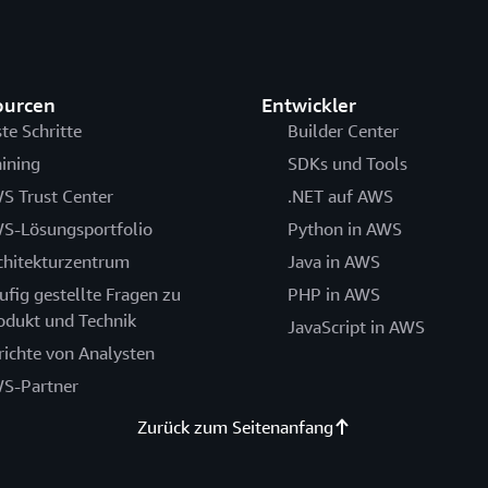
ourcen
Entwickler
ste Schritte
Builder Center
aining
SDKs und Tools
S Trust Center
.NET auf AWS
S-Lösungsportfolio
Python in AWS
chitekturzentrum
Java in AWS
ufig gestellte Fragen zu
PHP in AWS
odukt und Technik
JavaScript in AWS
richte von Analysten
S-Partner
Zurück zum Seitenanfang