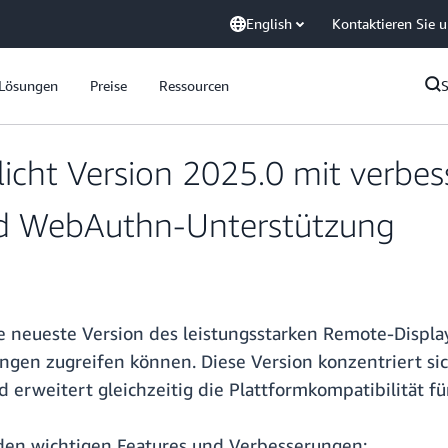
English
Kontaktieren Sie 
Lösungen
Preise
Ressourcen
cht Version 2025.0 mit verbes
nd WebAuthn-Unterstützung
neueste Version des leistungsstarken Remote-Display
n zugreifen können. Diese Version konzentriert sic
d erweitert gleichzeitig die Plattformkompatibilität 
en wichtigen Features und Verbesserungen: