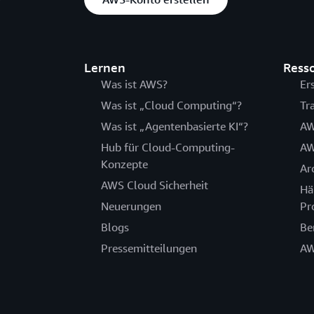
Lernen
Ress
Was ist AWS?
Er
Was ist „Cloud Computing“?
Tr
Was ist „Agentenbasierte KI“?
AW
Hub für Cloud-Computing-
AW
Konzepte
Ar
AWS Cloud Sicherheit
Hä
Neuerungen
Pr
Blogs
Be
Pressemitteilungen
AW