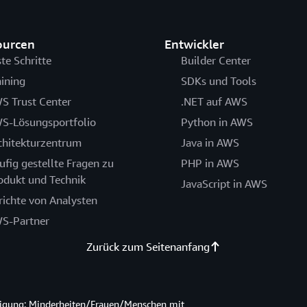
ourcen
Entwickler
ste Schritte
Builder Center
aining
SDKs und Tools
S Trust Center
.NET auf AWS
S-Lösungsportfolio
Python in AWS
chitekturzentrum
Java in AWS
ufig gestellte Fragen zu
PHP in AWS
odukt und Technik
JavaScript in AWS
richte von Analysten
S-Partner
Zurück zum Seitenanfang
htigung: Minderheiten/Frauen/Menschen mit