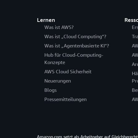
Lernen
Ress
Was ist AWS?
Er
Was ist „Cloud Computing“?
Tr
Was ist „Agentenbasierte KI“?
AW
Hub für Cloud-Computing-
AW
Konzepte
Ar
AWS Cloud Sicherheit
Hä
Neuerungen
Pr
Blogs
Be
Pressemitteilungen
AW
Amazon.com setzt als Arbeitgeber auf Gleichberec