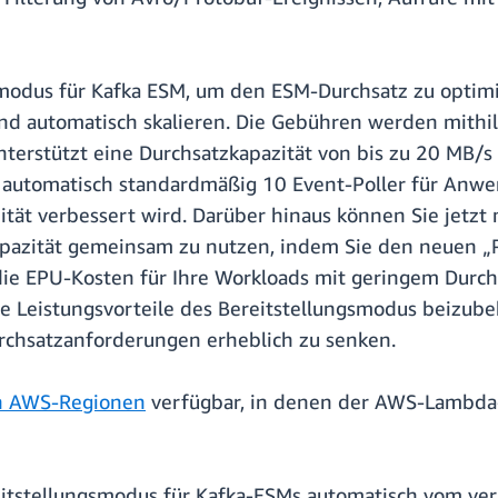
odus für Kafka ESM, um den ESM-Durchsatz zu optimie
 und automatisch skalieren. Die Gebühren werden mith
nterstützt eine Durchsatzkapazität von bis zu 20 MB/
 automatisch standardmäßig 10 Event-Poller für Anwe
ität verbessert wird. Darüber hinaus können Sie jetz
azität gemeinsam zu nutzen, indem Sie den neuen „
ie EPU-Kosten für Ihre Workloads mit geringem Durch
 Leistungsvorteile des Bereitstellungsmodus beizubeh
chsatzanforderungen erheblich zu senken.
n AWS-Regionen
verfügbar, in denen der AWS-Lambda-
eitstellungsmodus für Kafka-ESMs automatisch vom ver