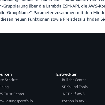
M-Gruppierung über die Lambda ESM-API, die AWS-Kons
ollerGroupName“-Parameter zusammen mit den Mindes
 diesen neuen Funktionen sowie Preisdetails finden Si
ourcen
Entwickler
ste Schritte
Builder Center
aining
SDKs und Tools
S Trust Center
.NET auf AWS
S-Lösungsportfolio
Python in AWS