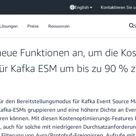
English
Kontaktieren Sie 
Lösungen
Preise
Ressourcen
ue Funktionen an, um die Kos
für Kafka ESM um bis zu 90 % z
r den Bereitstellungsmodus für Kafka Event Source 
 Kafka-ESMs gruppieren und eine höhere Dichte an Even
ren können. Mit diesen Kostenoptimierungs-Features 
, auch für solche mit niedrigeren Durchsatzanforderun
 Filterung von Avro/Protobuf-Ereignissen, Aufrufe mit