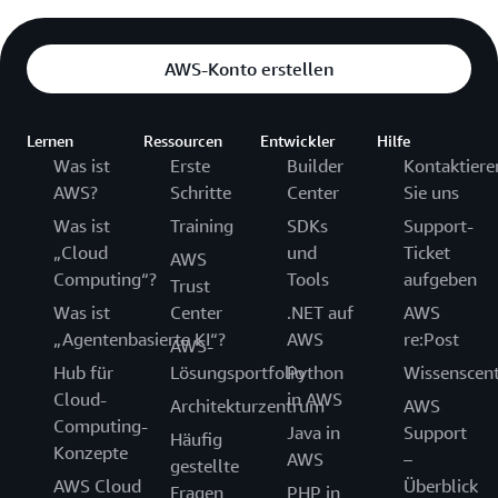
AWS-Konto erstellen
Lernen
Ressourcen
Entwickler
Hilfe
Was ist
Erste
Builder
Kontaktiere
AWS?
Schritte
Center
Sie uns
Was ist
Training
SDKs
Support-
„Cloud
und
Ticket
AWS
Computing“?
Tools
aufgeben
Trust
Was ist
Center
.NET auf
AWS
„Agentenbasierte KI“?
AWS
re:Post
AWS-
Hub für
Lösungsportfolio
Python
Wissenscen
Cloud-
in AWS
Architekturzentrum
AWS
Computing-
Java in
Support
Häufig
Konzepte
AWS
–
gestellte
AWS Cloud
Überblick
Fragen
PHP in