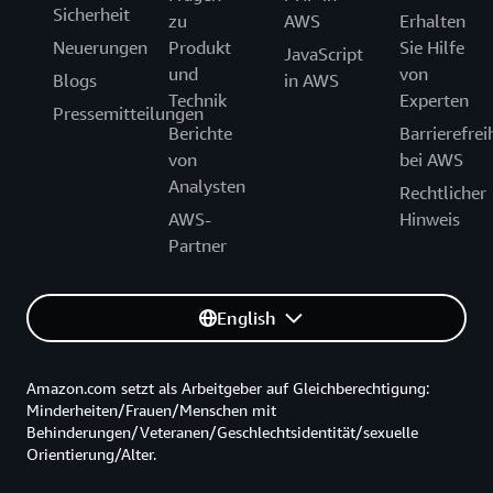
Sicherheit
zu
AWS
Erhalten
Neuerungen
Produkt
Sie Hilfe
JavaScript
und
von
Blogs
in AWS
Technik
Experten
Pressemitteilungen
Berichte
Barrierefrei
von
bei AWS
Analysten
Rechtlicher
AWS-
Hinweis
Partner
English
Amazon.com setzt als Arbeitgeber auf Gleichberechtigung:
Minderheiten/Frauen/Menschen mit
Behinderungen/Veteranen/Geschlechtsidentität/sexuelle
Orientierung/Alter.