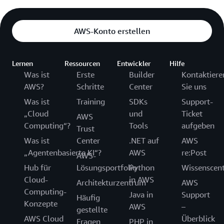
AWS-Konto erstellen
Lernen
Ressourcen
Entwickler
Hilfe
Was ist
Erste
Builder
Kontaktiere
AWS?
Schritte
Center
Sie uns
Was ist
Training
SDKs
Support-
„Cloud
und
Ticket
AWS
Computing“?
Tools
aufgeben
Trust
Was ist
Center
.NET auf
AWS
„Agentenbasierte KI“?
AWS
re:Post
AWS-
Hub für
Lösungsportfolio
Python
Wissenscen
Cloud-
in AWS
Architekturzentrum
AWS
Computing-
Java in
Support
Häufig
Konzepte
AWS
–
gestellte
AWS Cloud
Überblick
Fragen
PHP in