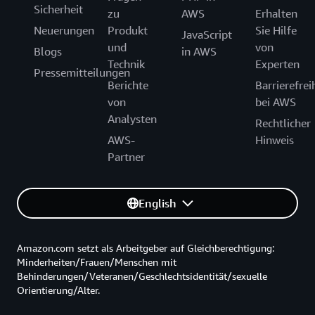
Sicherheit
zu
AWS
Erhalten
Neuerungen
Produkt
Sie Hilfe
JavaScript
und
von
Blogs
in AWS
Technik
Experten
Pressemitteilungen
Berichte
Barrierefrei
von
bei AWS
Analysten
Rechtlicher
AWS-
Hinweis
Partner
English
Amazon.com setzt als Arbeitgeber auf Gleichberechtigung:
Minderheiten/Frauen/Menschen mit
Behinderungen/Veteranen/Geschlechtsidentität/sexuelle
Orientierung/Alter.