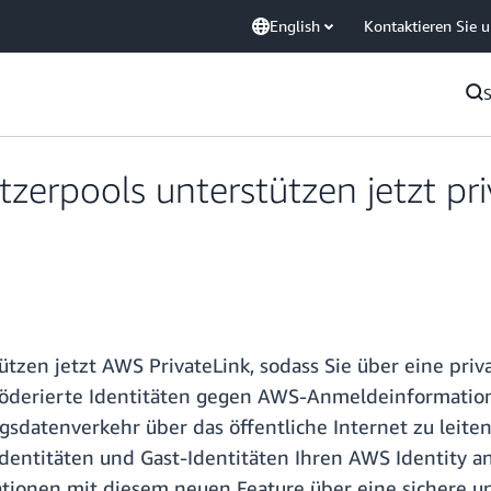
English
Kontaktieren Sie 
rpools unterstützen jetzt priv
tzen jetzt AWS PrivateLink, sodass Sie über eine priv
 föderierte Identitäten gegen AWS-Anmeldeinformatio
sdatenverkehr über das öffentliche Internet zu leiten
 Identitäten und Gast-Identitäten Ihren AWS Identity
onen mit diesem neuen Feature über eine sichere un