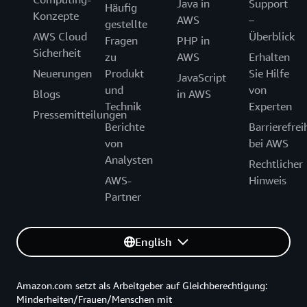
Java in
Support
Häufig
Konzepte
AWS
–
gestellte
AWS Cloud
Überblick
Fragen
PHP in
Sicherheit
zu
AWS
Erhalten
Neuerungen
Produkt
Sie Hilfe
JavaScript
und
von
Blogs
in AWS
Technik
Experten
Pressemitteilungen
Berichte
Barrierefrei
von
bei AWS
Analysten
Rechtlicher
AWS-
Hinweis
Partner
English
Amazon.com setzt als Arbeitgeber auf Gleichberechtigung:
Minderheiten/Frauen/Menschen mit