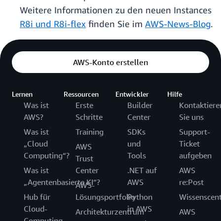
Weitere Informationen zu den neuen Instances
R8i und R8i-flex
finden Sie im
AWS-News-Blog
.
AWS-Konto erstellen
Lernen
Ressourcen
Entwickler
Hilfe
Was ist
Erste
Builder
Kontaktiere
AWS?
Schritte
Center
Sie uns
Was ist
Training
SDKs
Support-
„Cloud
und
Ticket
AWS
Computing“?
Tools
aufgeben
Trust
Was ist
Center
.NET auf
AWS
„Agentenbasierte KI“?
AWS
re:Post
AWS-
Hub für
Lösungsportfolio
Python
Wissenscen
Cloud-
in AWS
Architekturzentrum
AWS
Computing-