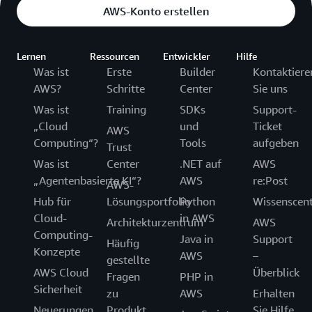
AWS-Konto erstellen
Lernen
Ressourcen
Entwickler
Hilfe
Was ist
Erste
Builder
Kontaktiere
AWS?
Schritte
Center
Sie uns
Was ist
Training
SDKs
Support-
„Cloud
und
Ticket
AWS
Computing“?
Tools
aufgeben
Trust
Was ist
Center
.NET auf
AWS
„Agentenbasierte KI“?
AWS
re:Post
AWS-
Hub für
Lösungsportfolio
Python
Wissenscen
Cloud-
in AWS
Architekturzentrum
AWS
Computing-
Java in
Support
Häufig
Konzepte
AWS
–
gestellte
AWS Cloud
Überblick
Fragen
PHP in
Sicherheit
zu
AWS
Erhalten
Neuerungen
Produkt
Sie Hilfe