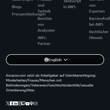
JavaScript
und
von
Blogs
in AWS
Technik
Experten
Pressemitteilungen
Berichte
Barrierefrei
von
bei AWS
Analysten
Rechtlicher
AWS-
Hinweis
Partner
English
Amazon.com setzt als Arbeitgeber auf Gleichberechtigung:
Minderheiten/Frauen/Menschen mit
Behinderungen/Veteranen/Geschlechtsidentität/sexuelle
Orientierung/Alter.