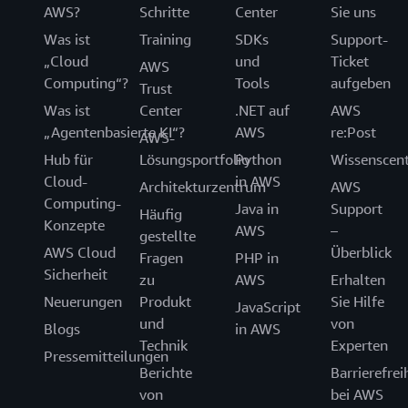
AWS?
Schritte
Center
Sie uns
Was ist
Training
SDKs
Support-
„Cloud
und
Ticket
AWS
Computing“?
Tools
aufgeben
Trust
Was ist
Center
.NET auf
AWS
„Agentenbasierte KI“?
AWS
re:Post
AWS-
Hub für
Lösungsportfolio
Python
Wissenscen
Cloud-
in AWS
Architekturzentrum
AWS
Computing-
Java in
Support
Häufig
Konzepte
AWS
–
gestellte
AWS Cloud
Überblick
Fragen
PHP in
Sicherheit
zu
AWS
Erhalten
Neuerungen
Produkt
Sie Hilfe
JavaScript
und
von
Blogs
in AWS
Technik
Experten
Pressemitteilungen
Berichte
Barrierefrei
von
bei AWS