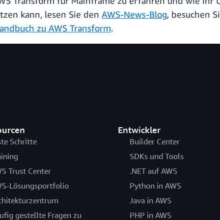
AWS Transform für Mainframe zu erfahren und wie Ih
tzen kann, lesen Sie den
AWS-News-Blog
, besuchen S
andbuch zu AWS Transform
.
ourcen
Entwickler
ste Schritte
Builder Center
aining
SDKs und Tools
S Trust Center
.NET auf AWS
S-Lösungsportfolio
Python in AWS
chitekturzentrum
Java in AWS
ufig gestellte Fragen zu
PHP in AWS