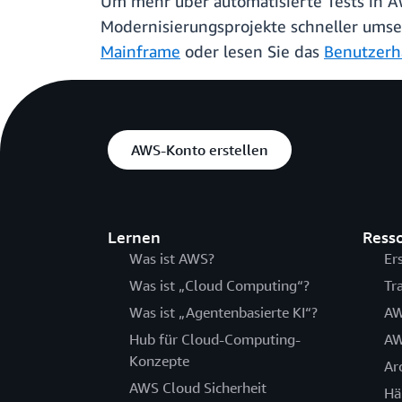
Um mehr über automatisierte Tests in 
Modernisierungsprojekte schneller umse
Mainframe
oder lesen Sie das
Benutzerh
AWS-Konto erstellen
Lernen
Ress
Was ist AWS?
Er
Was ist „Cloud Computing“?
Tr
Was ist „Agentenbasierte KI“?
AW
Hub für Cloud-Computing-
AW
Konzepte
Ar
AWS Cloud Sicherheit
Hä