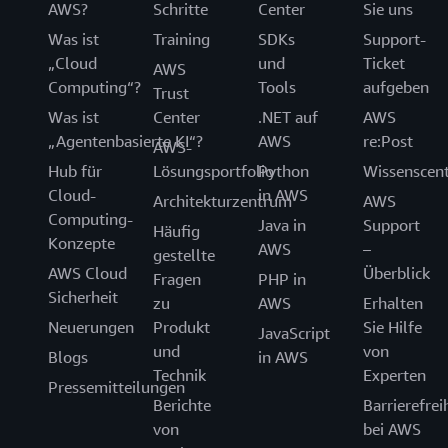
AWS?
Schritte
Center
Sie uns
Was ist
Training
SDKs
Support-
„Cloud
und
Ticket
AWS
Computing“?
Tools
aufgeben
Trust
Was ist
Center
.NET auf
AWS
„Agentenbasierte KI“?
AWS
re:Post
AWS-
Hub für
Lösungsportfolio
Python
Wissenscen
Cloud-
in AWS
Architekturzentrum
AWS
Computing-
Java in
Support
Häufig
Konzepte
AWS
–
gestellte
AWS Cloud
Überblick
Fragen
PHP in
Sicherheit
zu
AWS
Erhalten
Neuerungen
Produkt
Sie Hilfe
JavaScript
und
von
Blogs
in AWS
Technik
Experten
Pressemitteilungen
Berichte
Barrierefrei
von
bei AWS