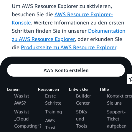
Um AWS Resource Explorer zu aktivieren,
besuchen Sie die
AWS Resource Explorer-
Konsole
. Weitere Informationen zu den ersten
Schritten finden Sie in unserer
Dokumentation
zu AWS Resource Explorer
, oder erkunden Sie
die
Produktseite zu AWS Resource Explorer
.
AWS-Konto erstellen
Lernen
Ressourcen
Entwickler
Hilfe
Was ist
Erste
Builder
Kontaktiere
AWS?
Schritte
Center
Sie uns
Was ist
Training
SDKs
Support-
„Cloud
und
Ticket
AWS
Computing“?
Tools
aufgeben
Trust