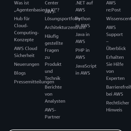
Was ist
Center
.NET auf
AWS
„Agentenbasierte KI“?
AWS
re:Post
AWS-
Hub für
Lösungsportfolio
Python
Wissenscen
Cloud-
in AWS
Architekturzentrum
AWS
Computing-
Java in
Support
Häufig
Konzepte
AWS
–
gestellte
AWS Cloud
Überblick
Fragen
PHP in
Sicherheit
zu
AWS
Erhalten
Neuerungen
Produkt
Sie Hilfe
JavaScript
und
von
Blogs
in AWS
Technik
Experten
Pressemitteilungen
Berichte
Barrierefrei
von
bei AWS
Analysten
Rechtlicher
AWS-
Hinweis
Partner