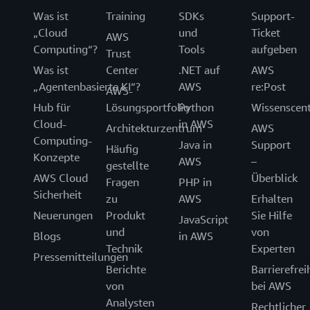
Was ist
Training
SDKs
Support-
„Cloud
und
Ticket
AWS
Computing“?
Tools
aufgeben
Trust
Was ist
Center
.NET auf
AWS
„Agentenbasierte KI“?
AWS
re:Post
AWS-
Hub für
Lösungsportfolio
Python
Wissenscen
Cloud-
in AWS
Architekturzentrum
AWS
Computing-
Java in
Support
Häufig
Konzepte
AWS
–
gestellte
AWS Cloud
Überblick
Fragen
PHP in
Sicherheit
zu
AWS
Erhalten
Neuerungen
Produkt
Sie Hilfe
JavaScript
und
von
Blogs
in AWS
Technik
Experten
Pressemitteilungen
Berichte
Barrierefrei
von
bei AWS
Analysten
Rechtlicher