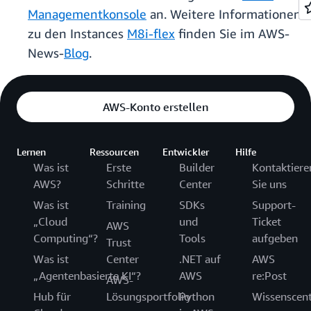
Managementkonsole
an. Weitere Informationen
zu den Instances
M8i-flex
finden Sie im AWS-
News-
Blog
.
AWS-Konto erstellen
Lernen
Ressourcen
Entwickler
Hilfe
Was ist
Erste
Builder
Kontaktiere
AWS?
Schritte
Center
Sie uns
Was ist
Training
SDKs
Support-
„Cloud
und
Ticket
AWS
Computing“?
Tools
aufgeben
Trust
Was ist
Center
.NET auf
AWS
„Agentenbasierte KI“?
AWS
re:Post
AWS-
Hub für
Lösungsportfolio
Python
Wissenscen