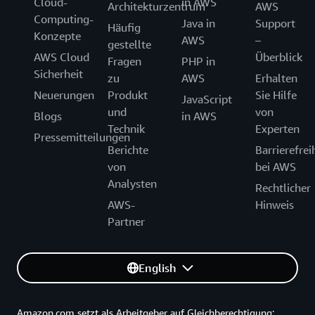
Cloud-
in AWS
Architekturzentrum
AWS
Computing-
Java in
Support
Häufig
Konzepte
AWS
–
gestellte
AWS Cloud
Überblick
Fragen
PHP in
Sicherheit
zu
AWS
Erhalten
Neuerungen
Produkt
Sie Hilfe
JavaScript
und
von
Blogs
in AWS
Technik
Experten
Pressemitteilungen
Berichte
Barrierefrei
von
bei AWS
Analysten
Rechtlicher
AWS-
Hinweis
Partner
English
Amazon.com setzt als Arbeitgeber auf Gleichberechtigung: