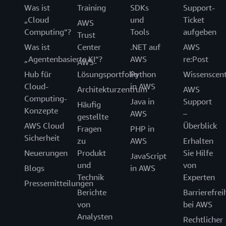
Was ist
Training
SDKs
Support-
„Cloud
und
Ticket
AWS
Computing“?
Tools
aufgeben
Trust
Was ist
Center
.NET auf
AWS
„Agentenbasierte KI“?
AWS
re:Post
AWS-
Hub für
Lösungsportfolio
Python
Wissenscen
Cloud-
in AWS
Architekturzentrum
AWS
Computing-
Java in
Support
Häufig
Konzepte
AWS
–
gestellte
AWS Cloud
Überblick
Fragen
PHP in
Sicherheit
zu
AWS
Erhalten
Neuerungen
Produkt
Sie Hilfe
JavaScript
und
von
Blogs
in AWS
Technik
Experten
Pressemitteilungen
Berichte
Barrierefrei
von
bei AWS
Analysten
Rechtlicher