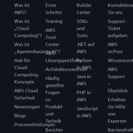
Was ist
Erste
Builder
Kontaktiere
AWS?
Schritte
Center
Sie uns
Was ist
Training
SDKs
Support-
„Cloud
und
Ticket
AWS
Computing“?
Tools
aufgeben
Trust
Was ist
Center
.NET auf
AWS
„Agentenbasierte KI“?
AWS
re:Post
AWS-
Hub für
Lösungsportfolio
Python
Wissenscen
Cloud-
in AWS
Architekturzentrum
AWS
Computing-
Java in
Support
Häufig
Konzepte
AWS
–
gestellte
AWS Cloud
Überblick
Fragen
PHP in
Sicherheit
zu
AWS
Erhalten
Neuerungen
Produkt
Sie Hilfe
JavaScript
und
von
Blogs
in AWS
Technik
Experten
Pressemitteilungen
Berichte
Barrierefrei