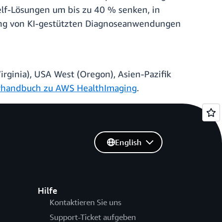
lf-Lösungen um bis zu 40 % senken, in
klung von KI-gestützten Diagnoseanwendungen
rginia), USA West (Oregon), Asien-Pazifik
rhandbuch zu AWS HealthImaging
.
English
Hilfe
Kontaktieren Sie uns
Support-Ticket aufgeben