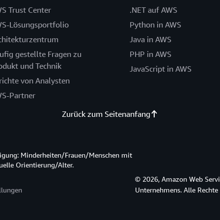
S Trust Center
.NET auf AWS
S-Lösungsportfolio
Python in AWS
chitekturzentrum
Java in AWS
ufig gestellte Fragen zu
PHP in AWS
odukt und Technik
JavaScript in AWS
richte von Analysten
S-Partner
Zurück zum Seitenanfang
htigung: Minderheiten/Frauen/Menschen mit
lle Orientierung/Alter.
© 2026, Amazon Web Service
llungen
Unternehmens. Alle Rechte 