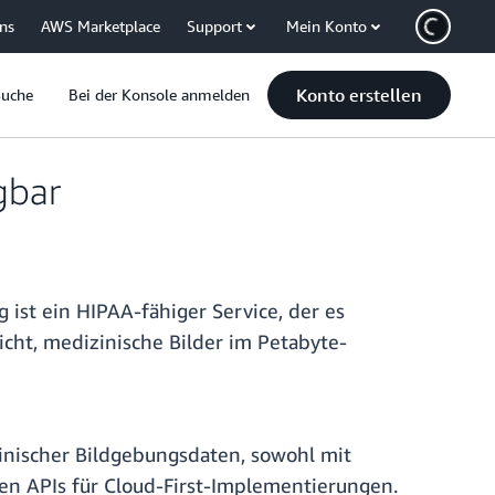
uns
AWS Marketplace
Support
Mein Konto
Konto erstellen
Suche
Bei der Konsole anmelden
gbar
ist ein HIPAA-fähiger Service, der es
cht, medizinische Bilder im Petabyte-
zinischer Bildgebungsdaten, sowohl mit
n APIs für Cloud-First-Implementierungen.