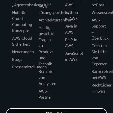
„Agentenbasierte KI“?
AWS
re:Post
AWS-
Hub für
Lösungsportfolio
Python
Wissenscen
Cloud-
in AWS
Architekturzentrum
AWS
Computing-
Java in
Support
Häufig
Konzepte
AWS
–
gestellte
AWS Cloud
Überblick
Fragen
PHP in
Sicherheit
zu
AWS
Erhalten
Neuerungen
Produkt
Sie Hilfe
JavaScript
und
von
Blogs
in AWS
Technik
Experten
Pressemitteilungen
Berichte
Barrierefrei
von
bei AWS
Analysten
Rechtlicher
AWS-
Hinweis
Partner