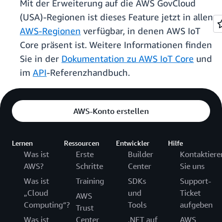
Mit der Erweiterung auf die AWS GovCloud
(USA)-Regionen ist dieses Feature jetzt in allen
AWS-Regionen
verfügbar, in denen AWS IoT
Core präsent ist. Weitere Informationen finden
Sie in der
Dokumentation zu AWS IoT Core
und
im
API
-Referenzhandbuch.
AWS-Konto erstellen
Lernen
Ressourcen
Entwickler
Hilfe
Was ist
Erste
Builder
Kontaktiere
AWS?
Schritte
Center
Sie uns
Was ist
Training
SDKs
Support-
„Cloud
und
Ticket
AWS
Computing“?
Tools
aufgeben
Trust
Was ist
Center
.NET auf
AWS