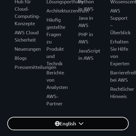
Hub für
Lösungsportfolio
Python
Wissenscen
Cloud-
in AWS
Architekturzentrum
AWS
Computing-
Java in
Support
Häufig
Konzepte
AWS
–
gestellte
AWS Cloud
Überblick
Fragen
PHP in
Sicherheit
zu
AWS
Erhalten
Neuerungen
Produkt
Sie Hilfe
JavaScript
und
von
Blogs
in AWS
Technik
Experten
Pressemitteilungen
Berichte
Barrierefrei
von
bei AWS
Analysten
Rechtlicher
AWS-
Hinweis
Partner
English