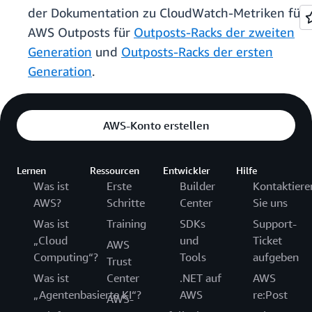
der Dokumentation zu CloudWatch-Metriken für
AWS Outposts für
Outposts-Racks der zweiten
Generation
und
Outposts-Racks der ersten
Generation
.
AWS-Konto erstellen
Lernen
Ressourcen
Entwickler
Hilfe
Was ist
Erste
Builder
Kontaktiere
AWS?
Schritte
Center
Sie uns
Was ist
Training
SDKs
Support-
„Cloud
und
Ticket
AWS
Computing“?
Tools
aufgeben
Trust
Was ist
Center
.NET auf
AWS
„Agentenbasierte KI“?
AWS
re:Post
AWS-