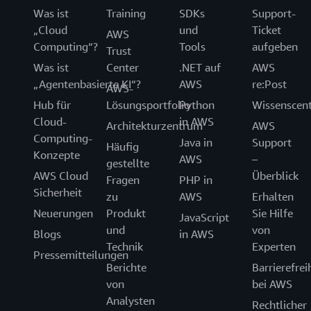
Was ist
Training
SDKs
Support-
„Cloud
und
Ticket
AWS
Computing“?
Tools
aufgeben
Trust
Was ist
Center
.NET auf
AWS
„Agentenbasierte KI“?
AWS
re:Post
AWS-
Hub für
Lösungsportfolio
Python
Wissenscen
Cloud-
in AWS
Architekturzentrum
AWS
Computing-
Java in
Support
Häufig
Konzepte
AWS
–
gestellte
AWS Cloud
Überblick
Fragen
PHP in
Sicherheit
zu
AWS
Erhalten
Neuerungen
Produkt
Sie Hilfe
JavaScript
und
von
Blogs
in AWS
Technik
Experten
Pressemitteilungen
Berichte
Barrierefrei
von
bei AWS
Analysten
Rechtlicher