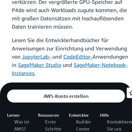
verkürzen. Der vergrößerte GPU-Speicher auf
P4de wird auch Workloads zugute kommen, die
mit großen Datensätzen mit hochauflösenden
Daten trainieren müssen.
Lesen Sie die Entwicklerhandbücher für
Anweisungen zur Einrichtung und Verwendung
von
JupyterLab
-
und
CodeEditor
-
Anwendungen
in
SageMaker Studio
und
SageMaker-Notebook-
Instances
.
AWS-Konto erstellen
Lernen
Ressourcen
Entwickler
Hilfe
Was ist
Erste
Builder
Kontaktiere
AWS?
Schritte
Center
Sie uns