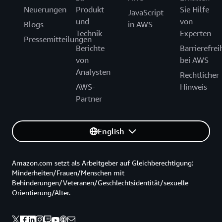
Neuerungen
Produkt
Sie Hilfe
JavaScript
und
von
Blogs
in AWS
Technik
Experten
Pressemitteilungen
Berichte
Barrierefrei
von
bei AWS
Analysten
Rechtlicher
AWS-
Hinweis
Partner
English
Amazon.com setzt als Arbeitgeber auf Gleichberechtigung:
Minderheiten/Frauen/Menschen mit
Behinderungen/Veteranen/Geschlechtsidentität/sexuelle
Orientierung/Alter.