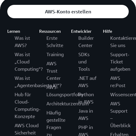
AWS-Konto erstellen
Lernen
Ressourcen
Entwickler
Hilfe
Was ist
Erste
Builder
Kontaktiere
AWS?
Schritte
Center
Sie uns
Was ist
Training
SDKs
Support-
„Cloud
und
Ticket
AWS
Computing“?
Tools
aufgeben
Trust
Was ist
Center
.NET auf
AWS
„Agentenbasierte KI“?
AWS
re:Post
AWS-
Hub für
Lösungsportfolio
Python
Wissenscen
Cloud-
in AWS
Architekturzentrum
AWS
Computing-
Java in
Support
Häufig
Konzepte
AWS
–
gestellte
AWS Cloud
Überblick
Fragen
PHP in
Sicherheit
zu
AWS
Erhalten