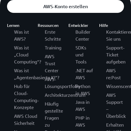
AWS-Konto erstellen
Lernen
Ressourcen
Entwickler
Hilfe
Was ist
Erste
Builder
Kontaktiere
AWS?
Schritte
Center
Sie uns
Was ist
Training
SDKs
Support-
„Cloud
und
Ticket
AWS
Computing“?
Tools
aufgeben
Trust
Was ist
Center
.NET auf
AWS
„Agentenbasierte KI“?
AWS
re:Post
AWS-
Hub für
Lösungsportfolio
Python
Wissenscen
Cloud-
in AWS
Architekturzentrum
AWS
Computing-
Java in
Support
Häufig
Konzepte
AWS
–
gestellte
AWS Cloud
Überblick
Fragen
PHP in
Sicherheit
zu
AWS
Erhalten