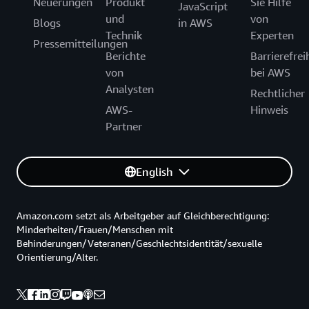
Neuerungen
Produkt
Sie Hilfe
JavaScript
und
von
Blogs
in AWS
Technik
Experten
Pressemitteilungen
Berichte
Barrierefrei
von
bei AWS
Analysten
Rechtlicher
AWS-
Hinweis
Partner
English
Amazon.com setzt als Arbeitgeber auf Gleichberechtigung:
Minderheiten/Frauen/Menschen mit
Behinderungen/Veteranen/Geschlechtsidentität/sexuelle
Orientierung/Alter.