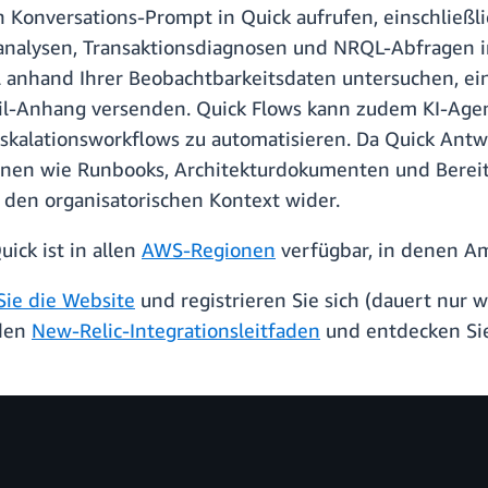
 Konversations-Prompt in Quick aufrufen, einschließli
analysen, Transaktionsdiagnosen und NRQL-Abfragen in
l anhand Ihrer Beobachtbarkeitsdaten untersuchen, ei
ail-Anhang versenden. Quick Flows kann zudem KI-Age
skalationsworkflows zu automatisieren. Da Quick A
n wie Runbooks, Architekturdokumenten und Bereitsch
 den organisatorischen Kontext wider.
ick ist in allen
AWS-Regionen
verfügbar, in denen Am
Sie die Website
und registrieren Sie sich (dauert nur
 den
New-Relic-Integrationsleitfaden
und entdecken Sie