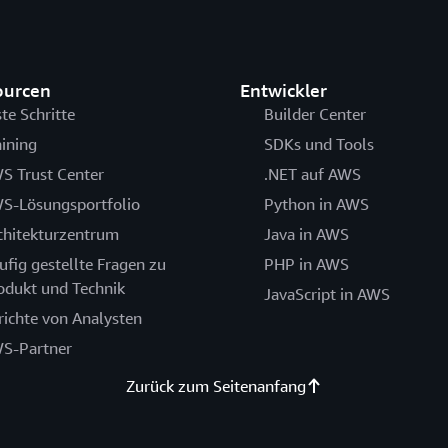
ourcen
Entwickler
ste Schritte
Builder Center
aining
SDKs und Tools
S Trust Center
.NET auf AWS
S-Lösungsportfolio
Python in AWS
chitekturzentrum
Java in AWS
ufig gestellte Fragen zu
PHP in AWS
odukt und Technik
JavaScript in AWS
richte von Analysten
S-Partner
Zurück zum Seitenanfang