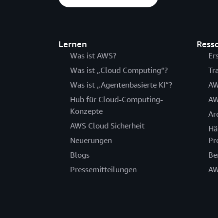
Lernen
Ress
Was ist AWS?
Er
Was ist „Cloud Computing“?
Tr
Was ist „Agentenbasierte KI“?
AW
Hub für Cloud-Computing-
AW
Konzepte
Ar
AWS Cloud Sicherheit
Hä
Neuerungen
Pr
Blogs
Be
Pressemitteilungen
AW