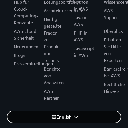
Hub für
Lösungsportfolio
Python
Wissenscen
Cloud-
in AWS
Architekturzentrum
AWS
Computing-
Java in
Support
Häufig
Konzepte
AWS
–
gestellte
AWS Cloud
Überblick
Fragen
PHP in
Sicherheit
zu
AWS
Erhalten
Neuerungen
Produkt
Sie Hilfe
JavaScript
und
von
Blogs
in AWS
Technik
Experten
Pressemitteilungen
Berichte
Barrierefrei
von
bei AWS
Analysten
Rechtlicher
AWS-
Hinweis
Partner
English