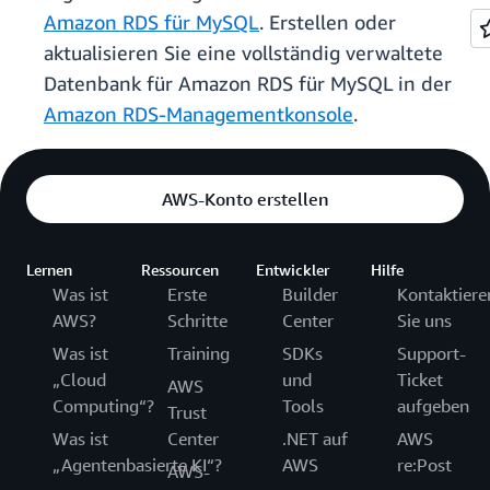
Amazon RDS für MySQL
. Erstellen oder
aktualisieren Sie eine vollständig verwaltete
Datenbank für Amazon RDS für MySQL in der
Amazon RDS-Managementkonsole
.
AWS-Konto erstellen
Lernen
Ressourcen
Entwickler
Hilfe
Was ist
Erste
Builder
Kontaktiere
AWS?
Schritte
Center
Sie uns
Was ist
Training
SDKs
Support-
„Cloud
und
Ticket
AWS
Computing“?
Tools
aufgeben
Trust
Was ist
Center
.NET auf
AWS
„Agentenbasierte KI“?
AWS
re:Post
AWS-