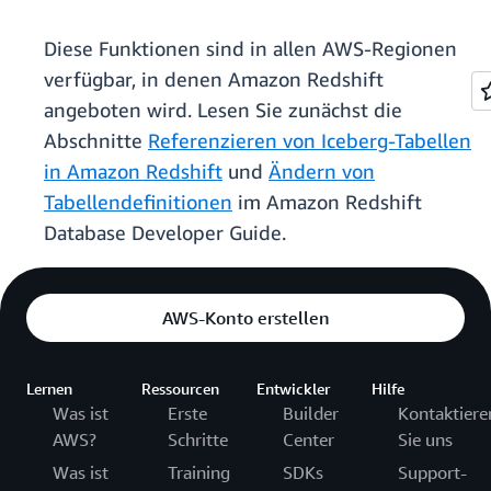
Diese Funktionen sind in allen AWS-Regionen
verfügbar, in denen Amazon Redshift
angeboten wird. Lesen Sie zunächst die
Abschnitte
Referenzieren von Iceberg-Tabellen
in Amazon Redshift
und
Ändern von
Tabellendefinitionen
im Amazon Redshift
Database Developer Guide.
AWS-Konto erstellen
Lernen
Ressourcen
Entwickler
Hilfe
Was ist
Erste
Builder
Kontaktiere
AWS?
Schritte
Center
Sie uns
Was ist
Training
SDKs
Support-