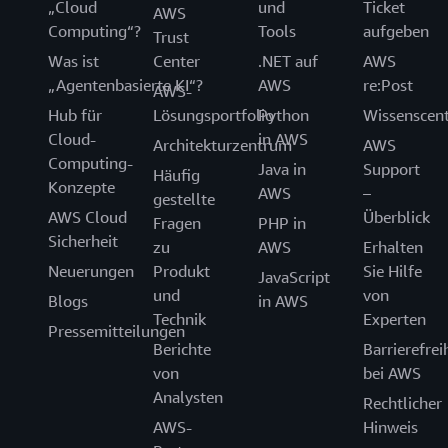
„Cloud
und
Ticket
AWS
Computing“?
Tools
aufgeben
Trust
Was ist
Center
.NET auf
AWS
„Agentenbasierte KI“?
AWS
re:Post
AWS-
Hub für
Lösungsportfolio
Python
Wissenscen
Cloud-
in AWS
Architekturzentrum
AWS
Computing-
Java in
Support
Häufig
Konzepte
AWS
–
gestellte
AWS Cloud
Überblick
Fragen
PHP in
Sicherheit
zu
AWS
Erhalten
Neuerungen
Produkt
Sie Hilfe
JavaScript
und
von
Blogs
in AWS
Technik
Experten
Pressemitteilungen
Berichte
Barrierefrei
von
bei AWS
Analysten
Rechtlicher
AWS-
Hinweis