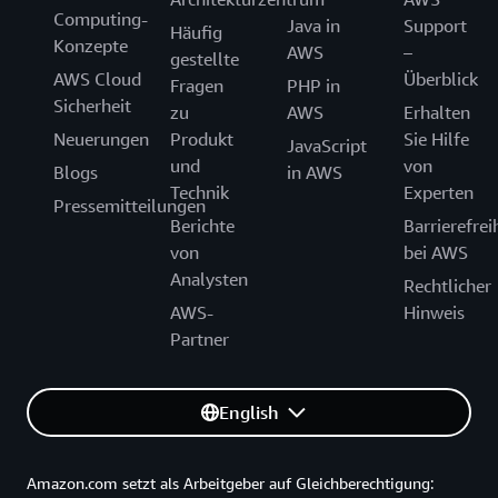
Computing-
Java in
Support
Häufig
Konzepte
AWS
–
gestellte
AWS Cloud
Überblick
Fragen
PHP in
Sicherheit
zu
AWS
Erhalten
Neuerungen
Produkt
Sie Hilfe
JavaScript
und
von
Blogs
in AWS
Technik
Experten
Pressemitteilungen
Berichte
Barrierefrei
von
bei AWS
Analysten
Rechtlicher
AWS-
Hinweis
Partner
English
Amazon.com setzt als Arbeitgeber auf Gleichberechtigung: