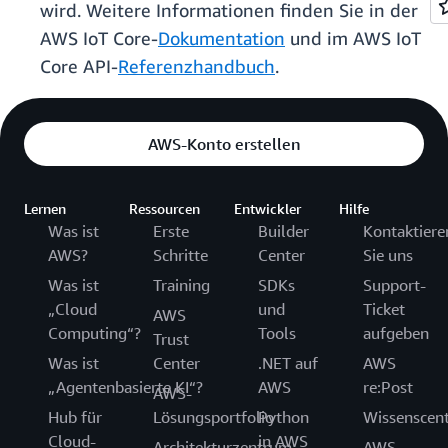
wird. Weitere Informationen finden Sie in der
AWS IoT Core-
Dokumentation
und im AWS IoT
Core API-
Referenzhandbuch
.
AWS-Konto erstellen
Lernen
Ressourcen
Entwickler
Hilfe
Was ist
Erste
Builder
Kontaktiere
AWS?
Schritte
Center
Sie uns
Was ist
Training
SDKs
Support-
„Cloud
und
Ticket
AWS
Computing“?
Tools
aufgeben
Trust
Was ist
Center
.NET auf
AWS
„Agentenbasierte KI“?
AWS
re:Post
AWS-
Hub für
Lösungsportfolio
Python
Wissenscen
Cloud-
in AWS
Architekturzentrum
AWS