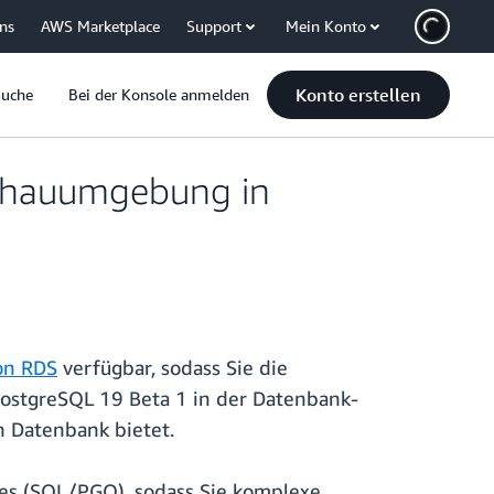
uns
AWS Marketplace
Support
Mein Konto
Konto erstellen
Suche
Bei der Konsole anmelden
schauumgebung in
on RDS
verfügbar, sodass Sie die
ostgreSQL 19 Beta 1 in der Datenbank-
n Datenbank bietet.
ies (SQL/PGQ), sodass Sie komplexe