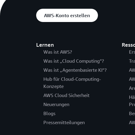
AWS-Konto erstellen
Lernen
Ress
Was ist AWS?
Er
Was ist „Cloud Computing“?
Tr
Was ist „Agentenbasierte KI“?
AW
Hub für Cloud-Computing-
AW
Konzepte
Ar
AWS Cloud Sicherheit
Hä
Neuerungen
Pr
Blogs
Be
Pressemitteilungen
AW