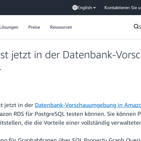
English
Kontaktieren Sie 
Lösungen
Preise
Ressourcen
ist jetzt in der Datenbank-Vor
r
t jetzt in der
Datenbank-Vorschauumgebung in Amaz
azon RDS für PostgreSQL testen können. Sie können P
ellen, die die Vorteile einer vollständig verwaltete
ung für Graphabfragen über SQL Property Graph Quer