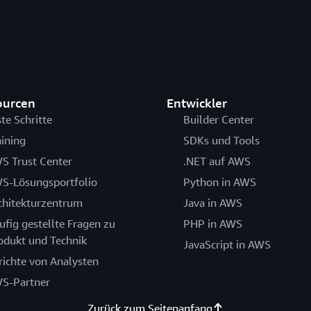
ourcen
Entwickler
ste Schritte
Builder Center
aining
SDKs und Tools
S Trust Center
.NET auf AWS
S-Lösungsportfolio
Python in AWS
chitekturzentrum
Java in AWS
ufig gestellte Fragen zu
PHP in AWS
odukt und Technik
JavaScript in AWS
richte von Analysten
S-Partner
Zurück zum Seitenanfang