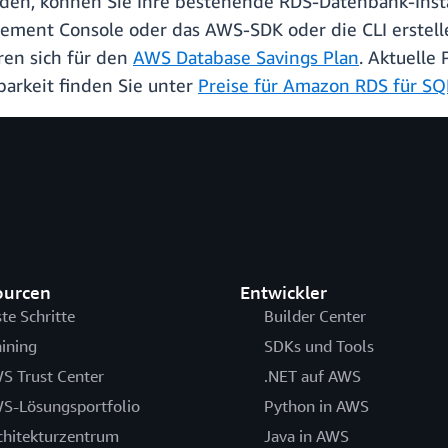
en, können Sie Ihre bestehende RDS-Datenbank-Inst
ement Console oder das AWS-SDK oder die CLI erste
ren sich für den
AWS Database Savings Plan
. Aktuelle 
arkeit finden Sie unter
Preise für Amazon RDS für SQ
ourcen
Entwickler
ste Schritte
Builder Center
aining
SDKs und Tools
S Trust Center
.NET auf AWS
S-Lösungsportfolio
Python in AWS
chitekturzentrum
Java in AWS