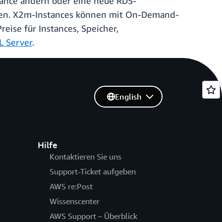
ance ändern oder eine neue RDS-
llen. X2m-Instances können mit On-Demand-
Preise für Instances, Speicher,
L Server
.
English
Hilfe
Kontaktieren Sie uns
Support-Ticket aufgeben
AWS re:Post
Wissenscenter
AWS Support – Überblick