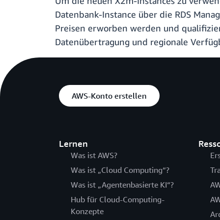
Um die neuen X2m-Instances zu verwend
Datenbank-Instance über die RDS Manag
Preisen erworben werden und qualifizie
Datenübertragung und regionale Verfügb
AWS-Konto erstellen
Lernen
Ress
Was ist AWS?
Er
Was ist „Cloud Computing“?
Tr
Was ist „Agentenbasierte KI“?
AW
Hub für Cloud-Computing-
AW
Konzepte
Ar