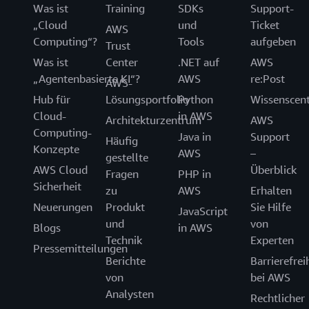
Was ist
Training
SDKs
Support-
benötigen, die in Pauschalpreismodellen nicht
„Cloud
und
Ticket
AWS
verfügbar sind, oder wenn Sie erwarten, große,
Computing“?
Tools
aufgeben
Trust
vorhersehbare Datenverkehrsspitzen zu bewältigen.
Was ist
Center
.NET auf
AWS
„Agentenbasierte KI“?
AWS
re:Post
AWS-
Amazon-CloudFront-Pauschalpreismodelle können
Hub für
Lösungsportfolio
Python
Wissenscen
nicht mit anderen Angeboten, Aktionen oder
Cloud-
in AWS
Rabatten kombiniert werden.
Architekturzentrum
AWS
Computing-
Java in
Support
Häufig
Konzepte
AWS
–
gestellte
AWS Cloud
Überblick
Fragen
PHP in
Sicherheit
zu
AWS
Erhalten
Neuerungen
Produkt
Sie Hilfe
JavaScript
und
von
Blogs
in AWS
Technik
Experten
Pressemitteilungen
Berichte
Barrierefrei
von
bei AWS
Analysten
Rechtlicher