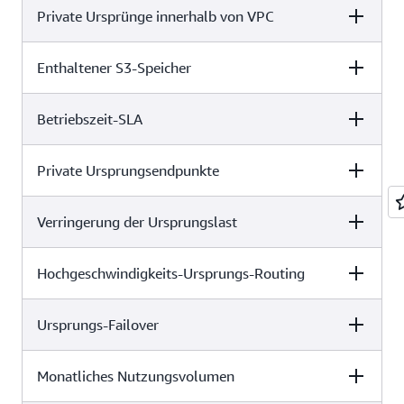
Private Ursprünge innerhalb von VPC
Kostenlos
Pro
Business
✓
✓
✓
Enthaltener S3-Speicher
Kostenlos
Pro
Business
x
✓
✓
Betriebszeit-SLA
Kostenlos
Pro
Business
x
x
✓
Private Ursprungsendpunkte
Kostenlos
Pro
Business
5 GB
50 GB
1 TB
Verringerung der Ursprungslast
Kostenlos
Pro
Business
x
x
✓
Hochgeschwindigkeits-Ursprungs-Routing
Kostenlos
Pro
Business
x
x
✓
Ursprungs-Failover
Kostenlos
Pro
Business
x
x
x
Monatliches Nutzungsvolumen
Kostenlos
Pro
Business
x
x
x