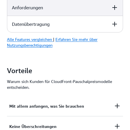
Anforderungen
Kostenlos
Pro
Business
x
x
x
Datenübertragung
Kostenlos
Pro
Business
-
-
-
Alle Features vergleichen
|
Erfahren Sie mehr über
Kostenlos
Pro
Business
Nutzungsberechtigungen
1 Mio.
10 Mio.
125 Mio.
100 GB
50 TB
50 TB
Vorteile
Warum sich Kunden für CloudFront-Pauschalpreismodelle
entscheiden.
Mit allem anfangen, was Sie brauchen
Erhalten Sie globales CDN, WAF, DDoS-Schutz, DNS,
Keine Überschreitungen