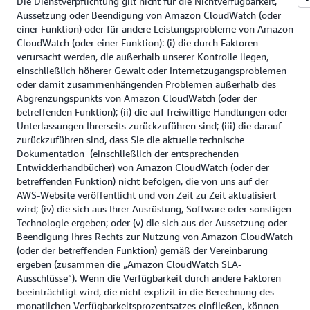
Die Dienstverpflichtung gilt nicht für die Nichtverfügbarkeit,
Aussetzung oder Beendigung von Amazon CloudWatch (oder
einer Funktion) oder für andere Leistungsprobleme von Amazon
CloudWatch (oder einer Funktion): (i) die durch Faktoren
verursacht werden, die außerhalb unserer Kontrolle liegen,
einschließlich höherer Gewalt oder Internetzugangsproblemen
oder damit zusammenhängenden Problemen außerhalb des
Abgrenzungspunkts von Amazon CloudWatch (oder der
betreffenden Funktion); (ii) die auf freiwillige Handlungen oder
Unterlassungen Ihrerseits zurückzuführen sind; (iii) die darauf
zurückzuführen sind, dass Sie die aktuelle technische
Dokumentation (einschließlich der entsprechenden
Entwicklerhandbücher) von Amazon CloudWatch (oder der
betreffenden Funktion) nicht befolgen, die von uns auf der
AWS-Website veröffentlicht und von Zeit zu Zeit aktualisiert
wird; (iv) die sich aus Ihrer Ausrüstung, Software oder sonstigen
Technologie ergeben; oder (v) die sich aus der Aussetzung oder
Beendigung Ihres Rechts zur Nutzung von Amazon CloudWatch
(oder der betreffenden Funktion) gemäß der Vereinbarung
ergeben (zusammen die „Amazon CloudWatch SLA-
Ausschlüsse“). Wenn die Verfügbarkeit durch andere Faktoren
beeinträchtigt wird, die nicht explizit in die Berechnung des
monatlichen Verfügbarkeitsprozentsatzes einfließen, können