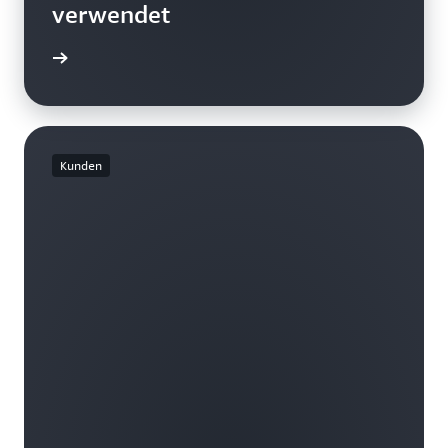
verwendet
ationen
Kunden