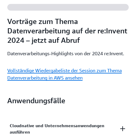
Migrieren und entwickeln Sie Anwendungen ganz
Plans.
einfach mit den AWS Migration Tools, AWS Managed
Services oder Amazon Lightsail. Erfahren Sie, wie
Weitere Informationen
Vorträge zum Thema
AWS helfen kann.
Datenverarbeitung auf der re:Invent
2024 – jetzt auf Abruf
Weitere Informationen
Datenverarbeitungs-Highlights von der 2024 re:Invent.
Vollständige Wiedergabeliste der Session zum Thema
Datenverarbeitung in AWS ansehen
Anwendungsfälle
Cloudnative und Unternehmensanwendungen
ausführen