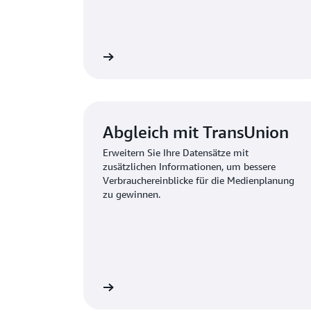
itere Informationen
Weitere Inf
Abgleich mit TransUnion
Erweitern Sie Ihre Datensätze mit
zusätzlichen Informationen, um bessere
Verbrauchereinblicke für die Medienplanung
zu gewinnen.
itere Informationen
Weitere Inf