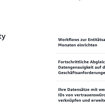
ty
Workflows zur Entitäts
Monaten einrichten
Vergleichen, verknüpfen un
Fortschrittliche Abglei
schneller, ohne komplexe b
Datengenauigkeit auf d
verwalten zu müssen.
Geschäftsanforderunge
Ihre Datensätze mit we
Verwenden Sie flexible, ein
IDs von vertrauenswür
Machine Learning und regel
verknüpfen und erweit
Datensatzabgleich auf der