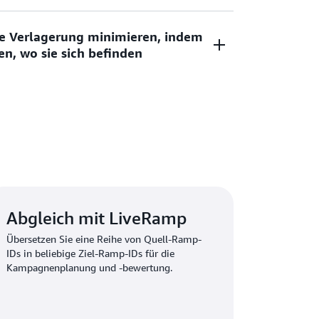
hrittlichen regelbasierten Abgleichs können
ehende Datensätze nahezu in Echtzeit
ie Ihre Datensätze mit Datensätzen und IDs
re Verlagerung minimieren, indem
schäftlichen Anforderungen Fuzzy-
mit wenigen Klicks, um Ihre Kunden besser
en, wo sie sich befinden
und zu binden.
t Unternehmen dabei, ihre Daten besser zu
agerung minimiert wird, da Ihre Datensätze
 sich bereits befinden.
Abgleich mit LiveRamp
Übersetzen Sie eine Reihe von Quell-Ramp-
IDs in beliebige Ziel-Ramp-IDs für die
Kampagnenplanung und -bewertung.