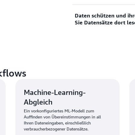
optimieren. Dank des fortsc
Unternehmen neue und best
Verknüpfen und erweitern S
Daten schützen und ih
abgleichen oder je nach ge
von Datenserviceanbietern 
Sie Datensätze dort les
Algorithmen einsetzen.
zu verstehen, zu erreichen 
AWS Entity Resolution hilf
schützen, indem deren Verl
dort gelesen werden, wo sie
kflows
Machine-Learning-
Abgleich
Ein vorkonfiguriertes ML-Modell zum
Auffinden von Übereinstimmungen in all
Ihren Dateneingaben, einschließlich
verbraucherbezogener Datensätze.