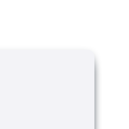
satz, um die Nachverfolgung in Geschäften
ern.
tifizieren Sie Trends und gewinnen Sie
enen und de-duplizierten Datensätzen, um
zielen.