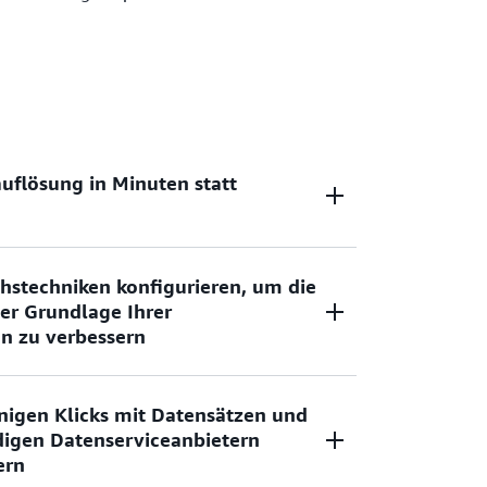
auflösung in Minuten statt
d analysieren Sie verwandte Datensätze
chstechniken konfigurieren, um die
enutzerdefinierte Lösungen erstellen und
er Grundlage Ihrer
n zu verbessern
nigen Klicks mit Datensätzen und
fach zu konfigurierende Techniken für
digen Datenserviceanbietern
basierte Techniken, um den
ern
 Grundlage Ihrer Geschäftsanforderungen zu