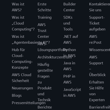
Was ist
Erste
Builder
Kontaktiere
AWS?
Schritte
Center
Sie uns
Was ist
Training
SDKs
Support-
„Cloud
und
Ticket
AWS
Computing“?
Tools
aufgeben
Trust
Was ist
Center
.NET auf
AWS
„Agentenbasierte KI“?
AWS
re:Post
AWS-
Hub für
Lösungsportfolio
Python
Wissenscen
Cloud-
in AWS
Architekturzentrum
AWS
Computing-
Java in
Support
Häufig
Konzepte
AWS
–
gestellte
AWS Cloud
Überblick
Fragen
PHP in
Sicherheit
zu
AWS
Erhalten
Neuerungen
Produkt
Sie Hilfe
JavaScript
und
von
Blogs
in AWS
Technik
Experten
Pressemitteilungen
Berichte
Barrierefrei