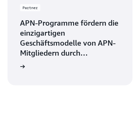
Partner
APN-Programme fördern die
einzigartigen
Geschäftsmodelle von APN-
Mitgliedern durch
Bereitstellung bevorzugter
r werden
Platzierungen und
zusätzliche Unterstützung.