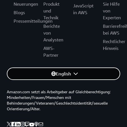
Neuerungen
Produkt
Sie Hilfe
JavaScript
und
von
Blogs
in AWS
Technik
Experten
Pressemitteilungen
Berichte
Barrierefrei
von
bei AWS
Analysten
Rechtlicher
AWS-
Hinweis
Partner
English
Amazon.com setzt als Arbeitgeber auf Gleichberechtigung:
Minderheiten/Frauen/Menschen mit
Behinderungen/Veteranen/Geschlechtsidentität/sexuelle
Orientierung/Alter.