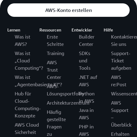
AWS-Konto erstellen
Lernen
Ressourcen
Entwickler
Hilfe
Was ist
Erste
Builder
Kontaktiere
AWS?
Schritte
Center
Sie uns
Was ist
Training
SDKs
Support-
„Cloud
und
Ticket
AWS
Computing“?
Tools
aufgeben
Trust
Was ist
Center
.NET auf
AWS
„Agentenbasierte KI“?
AWS
re:Post
AWS-
Hub für
Lösungsportfolio
Python
Wissenscen
Cloud-
in AWS
Architekturzentrum
AWS
Computing-
Java in
Support
Häufig
Konzepte
AWS
–
gestellte
AWS Cloud
Überblick
Fragen
PHP in
Sicherheit
zu
AWS
Erhalten