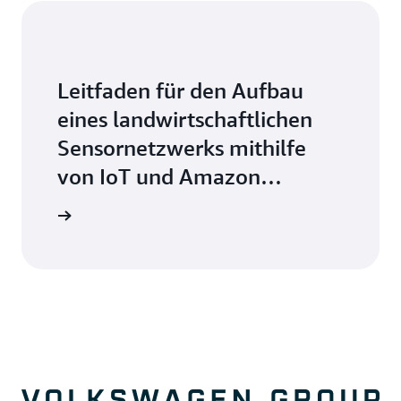
Leitfaden für den Aufbau
eines landwirtschaftlichen
Sensornetzwerks mithilfe
von IoT und Amazon
DocumentDB
Schritte »