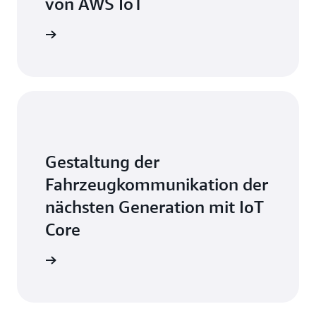
von AWS IoT
Schritte »
Gestaltung der
Fahrzeugkommunikation der
nächsten Generation mit IoT
Core
Schritte »