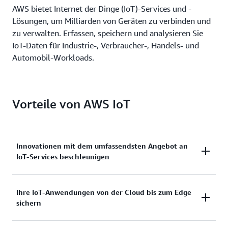
AWS bietet Internet der Dinge (IoT)-Services und -
Lösungen, um Milliarden von Geräten zu verbinden und
zu verwalten. Erfassen, speichern und analysieren Sie
IoT-Daten für Industrie-, Verbraucher-, Handels- und
Automobil-Workloads.
Vorteile von AWS IoT
Innovationen mit dem umfassendsten Angebot an
IoT-Services beschleunigen
Skalieren Sie, bewegen Sie sich schnell und sparen
Ihre IoT-Anwendungen von der Cloud bis zum Edge
sichern
Sie Geld – mit AWS IoT. Von sicherer
Gerätekonnektivität bis hin zu Verwaltung,