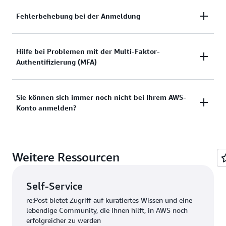
Benötigen Sie Hilfe mit der Anmeldung bei der
Fehlerbehebung bei der Anmeldung
AWS-Managementkonsole?
Sie haben versucht, sich anzumelden, aber die
Hilfe bei Problemen mit der Multi-Faktor-
Dokumentation anzeigen
Authentifizierung (MFA)
Anmeldeinformationen haben nicht funktioniert?
Oder verfügen Sie nicht über die
Anmeldeinformationen für den Zugriff auf das AWS-
Verlorenes oder unbrauchbares Multi-Faktor-
Sie können sich immer noch nicht bei Ihrem AWS-
Root-Benutzerkonto?
Konto anmelden?
Authentifizierungs-Gerät (MFA)
Lösungen anzeigen
Lösung anzeigen
Wenn Sie sich immer noch nicht bei Ihrem AWS-
Weitere Ressourcen
Konto anmelden können, füllen Sie bitte dieses
Formular aus.
Self-Service
Formular anzeigen
re:Post bietet Zugriff auf kuratiertes Wissen und eine
lebendige Community, die Ihnen hilft, in AWS noch
erfolgreicher zu werden