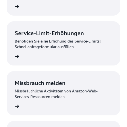
nzeigen
Service-Limit-Erhöhungen
Benötigen Sie eine Erhöhung des Service-Limits?
Schnellanfrageformular ausfüllen
melden
Missbrauch melden
Missbräuchliche Aktivitäten von Amazon-Web-
Services-Ressourcen melden
 melden