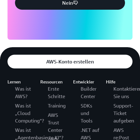
Nein
AWS-Konto erstellen
Lernen
Ressourcen
Entwickler
Hilfe
Was ist
Erste
Builder
Kontaktiere
AWS?
Schritte
Center
Sie uns
Was ist
Training
SDKs
Support-
„Cloud
und
Ticket
AWS
Computing“?
Tools
aufgeben
Trust
Was ist
Center
.NET auf
AWS
„Agentenbasierte KI“?
AWS
re:Post
AWS-