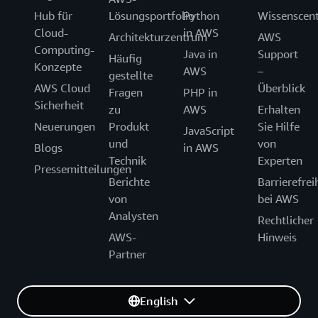
Hub für
Lösungsportfolio
Python
Wissenscen
Cloud-
in AWS
Architekturzentrum
AWS
Computing-
Java in
Support
Häufig
Konzepte
AWS
–
gestellte
AWS Cloud
Überblick
Fragen
PHP in
Sicherheit
zu
AWS
Erhalten
Neuerungen
Produkt
Sie Hilfe
JavaScript
und
von
Blogs
in AWS
Technik
Experten
Pressemitteilungen
Berichte
Barrierefrei
von
bei AWS
Analysten
Rechtlicher
AWS-
Hinweis
Partner
English