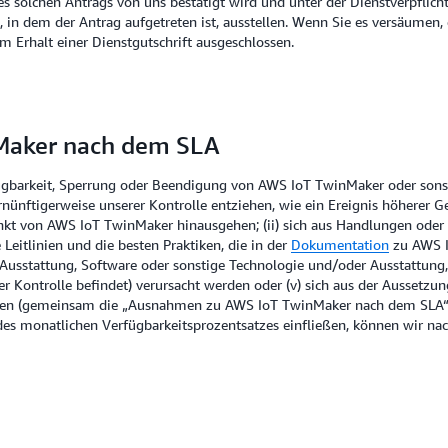
 solchen Antrags von uns bestätigt wird und unter der Dienstverpflicht
in dem der Antrag aufgetreten ist, ausstellen. Wenn Sie es versäumen, 
Erhalt einer Dienstgutschrift ausgeschlossen.
Maker nach dem SLA
erfügbarkeit, Sperrung oder Beendigung von AWS IoT TwinMaker oder so
vernünftigerweise unserer Kontrolle entziehen, wie ein Ereignis höherer
 von AWS IoT TwinMaker hinausgehen; (ii) sich aus Handlungen oder Un
 Leitlinien und die besten Praktiken, die in der
Dokumentation
zu AWS I
 Ausstattung, Software oder sonstige Technologie und/oder Ausstattung,
erer Kontrolle befindet) verursacht werden oder (v) sich aus der Ausset
en (gemeinsam die „Ausnahmen zu AWS IoT TwinMaker nach dem SLA“).
 des monatlichen Verfügbarkeitsprozentsatzes einfließen, können wir na