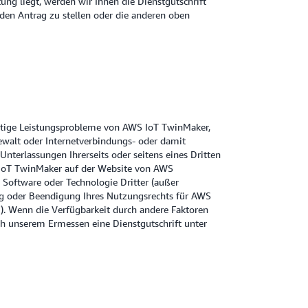
ung liegt, werden wir Ihnen die Dienstgutschrift
den Antrag zu stellen oder die anderen oben
nstige Leistungsprobleme von AWS IoT TwinMaker,
 Gewalt oder Internetverbindungs- oder damit
terlassungen Ihrerseits oder seitens eines Dritten
oT TwinMaker auf der Website von AWS
 Software oder Technologie Dritter (außer
zung oder Beendigung Ihres Nutzungsrechts für AWS
 Wenn die Verfügbarkeit durch andere Faktoren
ch unserem Ermessen eine Dienstgutschrift unter