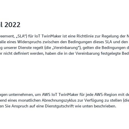
il 2022
reement, „SLA“) für IoT TwinMaker ist eine Richtlinie zur Regelung de
Falle eines Widerspruchs zwischen den Bedingungen dieses SLA und d
g unserer Dienste regelt (die „Vereinbarung”), gelten die Bedingungen
er nicht definiert werden, haben die in der Vereinbarung festgelegte Be
ungen unternehmen, um AWS IoT TwinMaker für jede AWS-Region mit dem
nd eines monatlichen Abrechnungszyklus zur Verfügung zu stellen (die 
en Sie Anspruch auf eine Dienstgutschrift wie unten beschrieben.