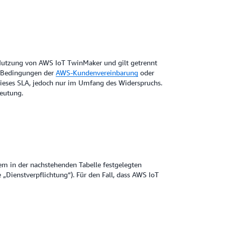
r Nutzung von AWS IoT TwinMaker und gilt getrennt
en Bedingungen
der
AWS-Kundenvereinbarung
oder
 dieses SLA, jedoch nur im Umfang des Widerspruchs.
deutung.
 in der nachstehenden Tabelle festgelegten
„Dienstverpflichtung“). Für den Fall, dass AWS IoT