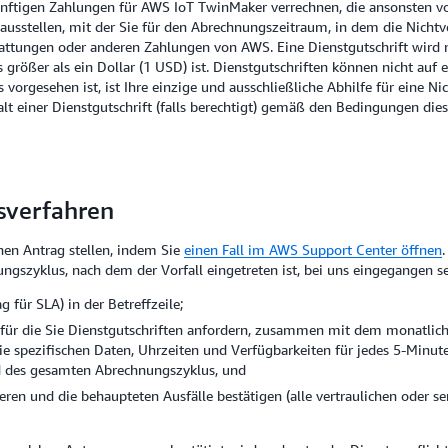
ünftigen Zahlungen für AWS IoT TwinMaker verrechnen, die ansonsten v
 ausstellen, mit der Sie für den Abrechnungszeitraum, in dem die Nichtve
stattungen oder anderen Zahlungen von AWS. Eine Dienstgutschrift wird 
rößer als ein Dollar (1 USD) ist. Dienstgutschriften können nicht auf 
vorgesehen ist, ist Ihre einzige und ausschließliche Abhilfe für eine Ni
t einer Dienstgutschrift (falls berechtigt) gemäß den Bedingungen dies
sverfahren
nen Antrag stellen, indem Sie
einen Fall im AWS Support Center öffnen
ngszyklus, nach dem der Vorfall eingetreten ist, bei uns eingegangen s
 für SLA) in der Betreffzeile;
ür die Sie Dienstgutschriften anfordern, zusammen mit dem monatliche
spezifischen Daten, Uhrzeiten und Verfügbarkeiten für jedes 5-Minuten
 des gesamten Abrechnungszyklus, und
eren und die behaupteten Ausfälle bestätigen (alle vertraulichen oder se