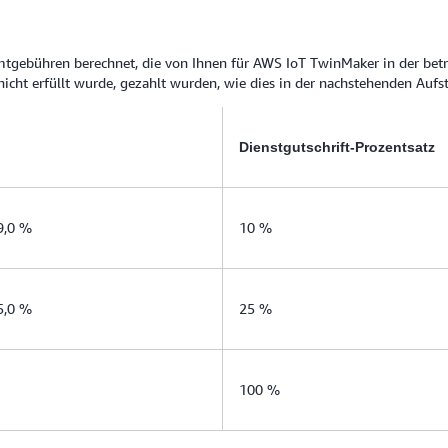
amtgebühren berechnet, die von Ihnen für AWS IoT TwinMaker in der be
icht erfüllt wurde, gezahlt wurden, wie dies in der nachstehenden Aufs
Dienstgutschrift-Prozentsatz
99,0 %
10 %
95,0 %
25 %
100 %