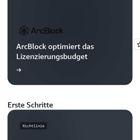
ArcBlock optimiert das
Lizenzierungsbudget
ationen
Erste Schritte
Richtlinie