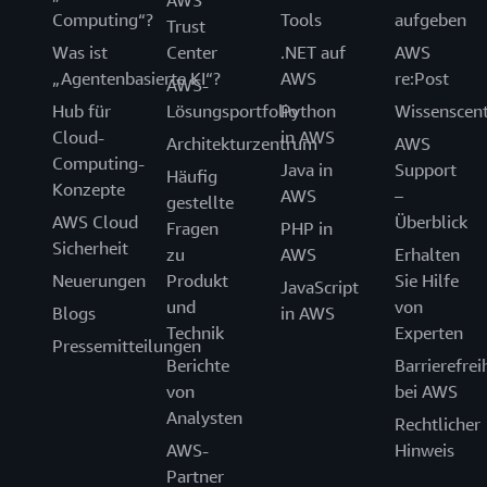
AWS
Computing“?
Tools
aufgeben
Trust
Was ist
Center
.NET auf
AWS
„Agentenbasierte KI“?
AWS
re:Post
AWS-
Hub für
Lösungsportfolio
Python
Wissenscen
Cloud-
in AWS
Architekturzentrum
AWS
Computing-
Java in
Support
Häufig
Konzepte
AWS
–
gestellte
AWS Cloud
Überblick
Fragen
PHP in
Sicherheit
zu
AWS
Erhalten
Neuerungen
Produkt
Sie Hilfe
JavaScript
und
von
Blogs
in AWS
Technik
Experten
Pressemitteilungen
Berichte
Barrierefrei
von
bei AWS
Analysten
Rechtlicher
AWS-
Hinweis
Partner