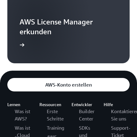
AWS License Manager
erkunden
gen lesen
AWS-Konto erstellen
Lernen
Ressourcen
Entwickler
Hilfe
Was ist
Erste
Builder
Kontaktiere
AWS?
Schritte
Center
Sie uns
Was ist
Training
SDKs
Support-
„Cloud
und
Ticket