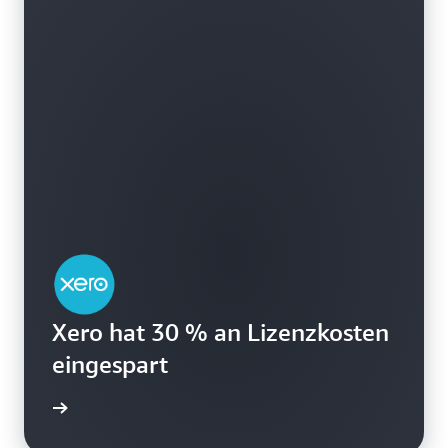
Weitere Informationen zu benutzerbasierten
Abonnements
Xero hat 30 % an Lizenzkosten
eingespart
ansehen