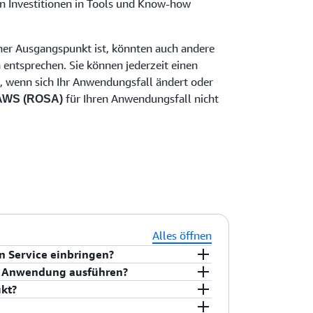
n Investitionen in Tools und Know-how
er Ausgangspunkt ist, könnten auch andere
 entsprechen. Sie können jederzeit einen
, wenn sich Ihr Anwendungsfall ändert oder
für Ihren Anwendungsfall nicht
 AWS (ROSA)
Alles öffnen
n Service einbringen?
, Quellcode (d. h. Git-Repository),
e Anwendung ausführen?
oder Container-Image (d. h. Registry-
Bare Metal und/oder jeder beliebigen
kt?
End-Services (html/JavaScript),