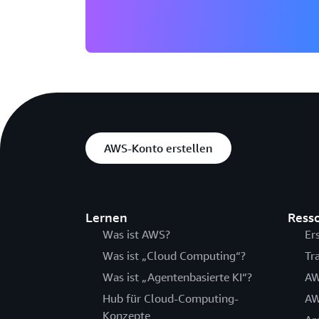
AWS-Konto erstellen
Lernen
Ress
Was ist AWS?
Er
Was ist „Cloud Computing“?
Tr
Was ist „Agentenbasierte KI“?
AW
Hub für Cloud-Computing-
AW
Konzepte