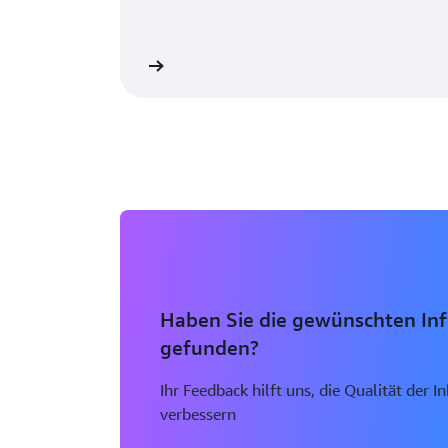
ere Informationen »
Zum W
Haben Sie die gewünschten In
gefunden?
Ihr Feedback hilft uns, die Qualität der I
verbessern