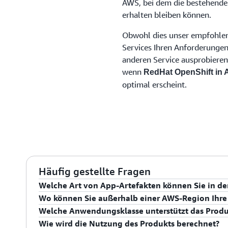
AWS, bei dem die bestehende
erhalten bleiben können.
Obwohl dies unser empfohlen
Services Ihren Anforderungen
anderen Service ausprobieren
wenn
RedHat OpenShift in
optimal erscheint.
Häufig gestellte Fragen
Welche Art von App-Artefakten können Sie in de
Red Hat OpenShift Service in AWS ermöglicht es Ihnen
Wo können Sie außerhalb einer AWS-Region Ihr
Dockerfile (d. h. Git-Repository mit Dockerfile) und/
RedHat OpenShift Service in AWS kann in Outposts, 
Welche Anwendungsklasse unterstützt das Produ
Repository-Image) einzubinden.
Infrastruktur ausgeführt werden.
Red Hat OpenShift Service in AWS unterstützt Front-
Wie wird die Nutzung des Produkts berechnet?