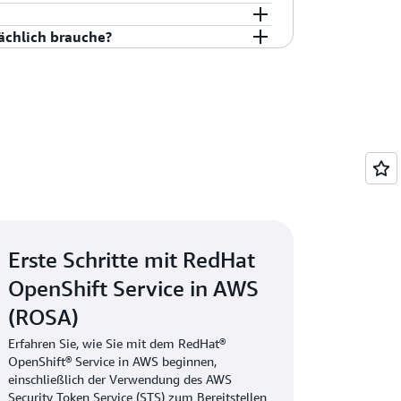
arteschlangen), Batch-Aufträge, KI/ML
 Service on AWS (ROSA) finden Sie unter
ardmäßig RedHat OpenShift einsetzen.
sächlich brauche?
t in AWS. Wenn Sie sich für OpenShift
, ist ROSA die beste Wahl. Einige Kunden
innvoll, für ROSA zu bezahlen. Andere
ung zu einseitig ist. In diesem Fall wäre
undenen Flexibilität am besten geeignet.
Erste Schritte mit RedHat
OpenShift Service in AWS
(ROSA)
Erfahren Sie, wie Sie mit dem RedHat®
OpenShift® Service in AWS beginnen,
einschließlich der Verwendung des AWS
Security Token Service (STS) zum Bereitstellen