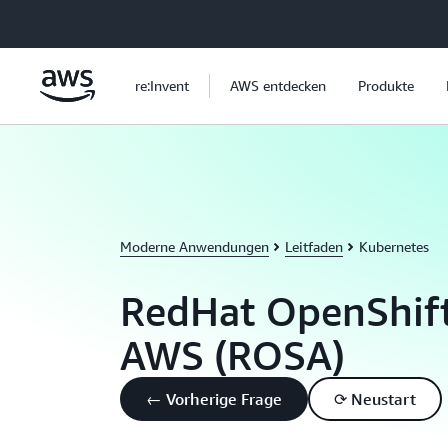
Überspringen zum Hauptinhalt
re:Invent
AWS entdecken
Produkte
Moderne Anwendungen
Leitfaden
Kubernetes
RedHat OpenShift
AWS (ROSA)
← Vorherige Frage
⟳ Neustart