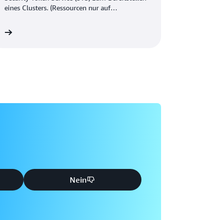
eines Clusters. (Ressourcen nur auf
<i>Englisch</i> verfügbar) <br>
 »
Nein