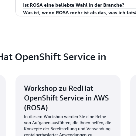
Webservices (Anfrage-Antwort), Back-End-Worker (W
Ist ROSA eine beliebte Wahl in der Branche?
Informationen zu den Preisen von Red Hat OpenShift
und Stateful Services (Datenbanken).
Ja, insbesondere für große Unternehmen, die stand
Was ist, wenn ROSA mehr ist als das, was ich tat
Red Hat OpenShift Service on AWS
— Preise.
ROSA bietet eine integrierte Erfahrung mit OpenShif
entschieden haben und es in AWS ausführen möchten
halten es angesichts ihrer Anforderungen nicht für s
Kunden sind der Meinung, dass ROSA in seiner Einricht
eine Lösung wie Amazon EKS aufgrund der damit verb
Hat OpenShift Service in
Workshop zu RedHat
OpenShift Service in AWS
(ROSA)
In diesem Workshop werden Sie eine Reihe
von Aufgaben ausführen, die Ihnen helfen, die
Konzepte der Bereitstellung und Verwendung
containerbasierter Anwendungen zu