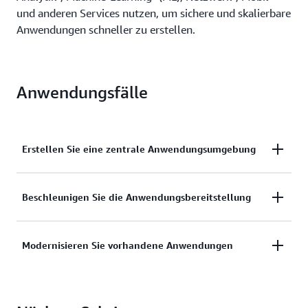
und anderen Services nutzen, um sichere und skalierbare
Anwendungen schneller zu erstellen.
Anwendungsfälle
Erstellen Sie eine zentrale Anwendungsumgebung
Nahtlose Erstellung, Bereitstellung und Ausführung
Beschleunigen Sie die Anwendungsbereitstellung
von Anwendungen auf einem verwalteten,
schlüsselfertigen OpenShift-Service mit integrierten
Erstellen Sie standardisierte
Modernisieren Sie vorhandene Anwendungen
Laufzeiten, Entwickler-Tools und kontinuierlicher
Anwendungskomponenten, verbessern Sie die
Überwachung von Integration und Bereitstellung
Konfigurationsgenauigkeit und automatisieren Sie
(CI/CD).
Führen Sie cloudbasierte und herkömmliche
die Bereitstellung neuer Anwendungen und