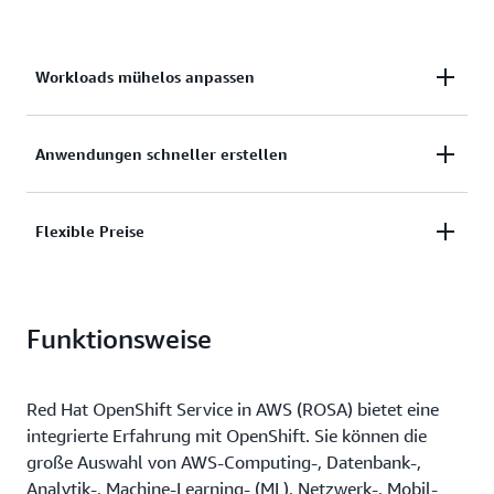
Workloads mühelos anpassen
Nutzen Sie die produktionsbereite OpenShift-
Anwendungen schneller erstellen
Integration, um Workloads auf AWS an sich
ändernde Geschäftsanforderungen anzupassen.
Erstellen Sie Anwendungen schneller mit Self-
Flexible Preise
Service-Bereitstellung, automatischer
Sicherheitserzwingung und optimierter
Bezahlen Sie nach Bedarf mit flexiblen Preisen und
Bereitstellung.
Funktionsweise
einem stündlichen oder jährlichen
Abrechnungsmodell.
Red Hat OpenShift Service in AWS (ROSA) bietet eine
integrierte Erfahrung mit OpenShift. Sie können die
große Auswahl von AWS-Computing-, Datenbank-,
Analytik-, Machine-Learning- (ML), Netzwerk-, Mobil-